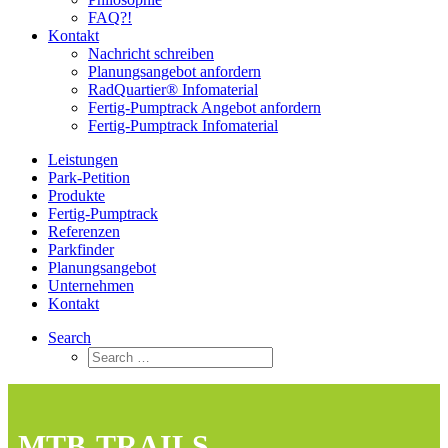
FAQ?!
Kontakt
Nachricht schreiben
Planungsangebot anfordern
RadQuartier® Infomaterial
Fertig-Pumptrack Angebot anfordern
Fertig-Pumptrack Infomaterial
Leistungen
Park-Petition
Produkte
Fertig-Pumptrack
Referenzen
Parkfinder
Planungsangebot
Unternehmen
Kontakt
Search
MTB-TRAILS