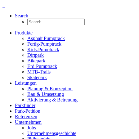
Search
Produkte
Asphalt Pumptrack
Fertig-Pumptrack
Kids-Pumptrack
Dirtpark
Bikepark
Erd-Pumptrack
MTB-Trails
Skatepark
Leistungen
Planung & Konzeption
Bau & Umsetzung
Aktivierung & Betreuung
Parkfinder
Park-Petition
Referenzen
Unternehmen
Jobs
Unternehmensgeschichte
Philosophie