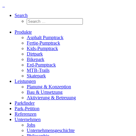
Search
Produkte
Asphalt Pumptrack
Fertig-Pumptrack
Kids-Pumptrack
Dirtpark
Bikepark
Erd-Pumptrack
MTB-Trails
Skatepark
Leistungen
Planung & Konzeption
Bau & Umsetzung
Aktivierung & Betreuung
Parkfinder
Park-Petition
Referenzen
Unternehmen
Jobs
Unternehmensgeschichte
Philosophie