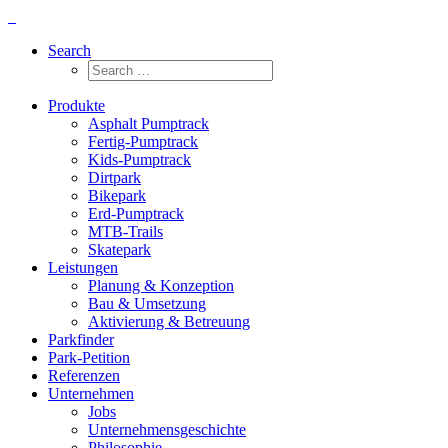
Search
Produkte
Asphalt Pumptrack
Fertig-Pumptrack
Kids-Pumptrack
Dirtpark
Bikepark
Erd-Pumptrack
MTB-Trails
Skatepark
Leistungen
Planung & Konzeption
Bau & Umsetzung
Aktivierung & Betreuung
Parkfinder
Park-Petition
Referenzen
Unternehmen
Jobs
Unternehmensgeschichte
Philosophie