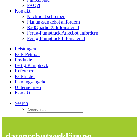
FAQ?!
Kontakt
Nachricht schreiben
Planungsangebot anfordern
RadQuartier® Infomaterial
Fertig-Pumptrack Angebot anfordern
Fertig-Pumptrack Infomaterial
Leistungen
Park-Petition
Produkte
Fertig-Pumptrack
Referenzen
Parkfinder
Planungsangebot
Unternehmen
Kontakt
Search
datenschutzerklärung